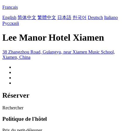
Français
English
简体中文
繁體中文
日本語
한국어
Deutsch
Italiano
Русский
Lee Manor Hotel Xiamen
38 Zhangzhou Road, Gulangyu, near Xiamen Music School,
Xiamen, China
Réserver
Rechercher
Politique de l'hôtel
Prix du petit-déjeuner