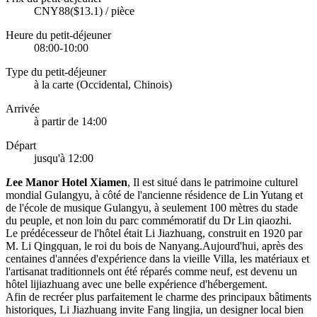
CNY88($13.1) / pièce
Heure du petit-déjeuner
08:00-10:00
Type du petit-déjeuner
à la carte (Occidental, Chinois)
Arrivée
à partir de 14:00
Départ
jusqu'à 12:00
L
ee Manor Hotel Xiamen
, Il est situé dans le patrimoine culturel
mondial Gulangyu, à côté de l'ancienne résidence de Lin Yutang et
de l'école de musique Gulangyu, à seulement 100 mètres du stade
du peuple, et non loin du parc commémoratif du Dr Lin qiaozhi.
Le prédécesseur de l'hôtel était Li Jiazhuang, construit en 1920 par
M. Li Qingquan, le roi du bois de Nanyang.Aujourd'hui, après des
centaines d'années d'expérience dans la vieille Villa, les matériaux et
l'artisanat traditionnels ont été réparés comme neuf, est devenu un
hôtel lijiazhuang avec une belle expérience d'hébergement.
Afin de recréer plus parfaitement le charme des principaux bâtiments
historiques, Li Jiazhuang invite Fang lingjia, un designer local bien